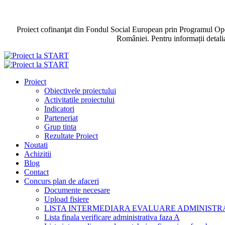
Proiect cofinanţat din Fondul Social European prin Programul Ope
României. Pentru informații detali
Proiect
Obiectivele proiectului
Activitatile proiectului
Indicatori
Parteneriat
Grup tinta
Rezultate Proiect
Noutati
Achizitii
Blog
Contact
Concurs plan de afaceri
Documente necesare
Upload fisiere
LISTA INTERMEDIARA EVALUARE ADMINISTRA
Lista finala verificare administrativa faza A