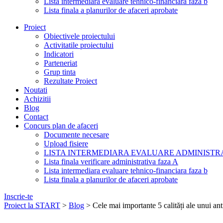
Lista intermediara evaluare tehnico-financiara faza b
Lista finala a planurilor de afaceri aprobate
Proiect
Obiectivele proiectului
Activitatile proiectului
Indicatori
Parteneriat
Grup tinta
Rezultate Proiect
Noutati
Achizitii
Blog
Contact
Concurs plan de afaceri
Documente necesare
Upload fisiere
LISTA INTERMEDIARA EVALUARE ADMINISTRA
Lista finala verificare administrativa faza A
Lista intermediara evaluare tehnico-financiara faza b
Lista finala a planurilor de afaceri aprobate
Inscrie-te
Proiect la START
>
Blog
>
Cele mai importante 5 calități ale unui an