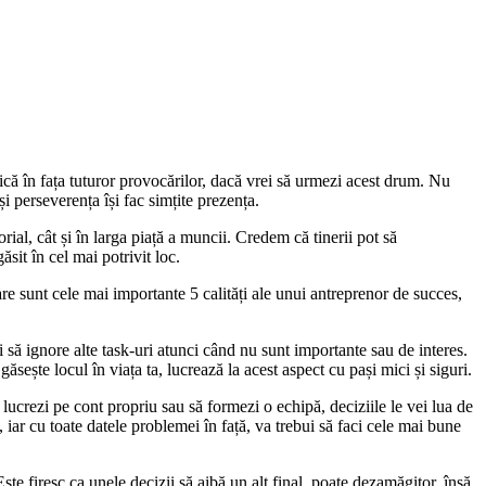
nică în fața tuturor provocărilor, dacă vrei să urmezi acest drum. Nu
și perseverența își fac simțite prezența.
ial, cât și în larga piață a muncii. Credem că tinerii pot să
ăsit în cel mai potrivit loc.
are sunt cele mai importante 5 calități ale unui antreprenor de succes,
și să ignore alte task-uri atunci când nu sunt importante sau de interes.
ăsește locul în viața ta, lucrează la acest aspect cu pași mici și siguri.
lucrezi pe cont propriu sau să formezi o echipă, deciziile le vei lua de
u, iar cu toate datele problemei în față, va trebui să faci cele mai bune
te firesc ca unele decizii să aibă un alt final, poate dezamăgitor, însă