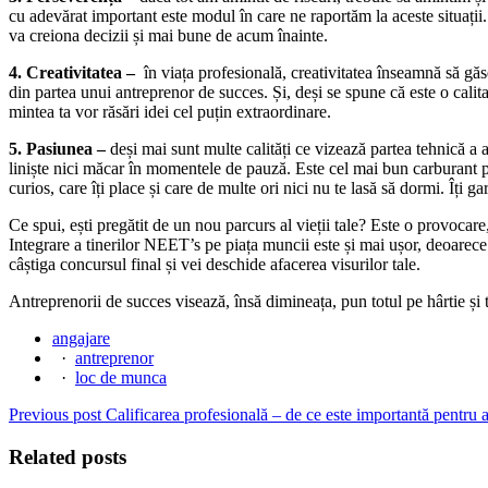
cu adevărat important este modul în care ne raportăm la aceste situații. 
va creiona decizii și mai bune de acum înainte.
4. Creativitatea –
în viața profesională, creativitatea înseamnă să gă
din partea unui antreprenor de succes. Și, deși se spune că este o calit
mintea ta vor răsări idei cel puțin extraordinare.
5. Pasiunea –
deși mai sunt multe calități ce vizează partea tehnică a
liniște nici măcar în momentele de pauză. Este cel mai bun carburant pe
curios, care îți place și care de multe ori nici nu te lasă să dormi. Îți g
Ce spui, ești pregătit de un nou parcurs al vieții tale? Este o provoca
Integrare a tinerilor NEET’s pe piața muncii este și mai ușor, deoarece 
câștiga concursul final și vei deschide afacerea visurilor tale.
Antreprenorii de succes visează, însă dimineața, pun totul pe hârtie și tre
angajare
·
antreprenor
·
loc de munca
Previous post
Calificarea profesională – de ce este importantă pentru 
Related posts