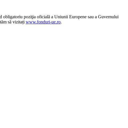
 obligatoriu poziţia oficială a Uniunii Europene sau a Guvernului
tăm să vizitați
www.fonduri-ue.ro
.