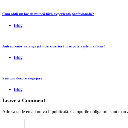
Cum obții un loc de muncă fără experiență profesională?
Blog
Antreprenor vs. angajat – care carieră ți se potrivește mai bine?
Blog
5 mituri despre angajare
Blog
Leave a Comment
Adresa ta de email nu va fi publicată.
Câmpurile obligatorii sunt marc