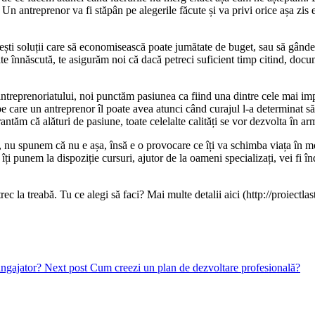
Un antreprenor va fi stăpân pe alegerile făcute și va privi orice așa zis e
sești soluții care să economisească poate jumătate de buget, sau să gândeș
ate înnăscută, te asigurăm noi că dacă petreci suficient timp citind, docum
 antreprenoriatului, noi punctăm pasiunea ca fiind una dintre cele mai imp
 care un antreprenor îl poate avea atunci când curajul l-a determinat să 
arantăm că alături de pasiune, toate celelalte calități se vor dezvolta în ar
re, nu spunem că nu e așa, însă e o provocare ce îți va schimba viața în 
îți punem la dispoziție cursuri, ajutor de la oameni specializați, vei fi î
c la treabă. Tu ce alegi să faci? Mai multe detalii aici (http://proiectlast
angajator?
Next post
Cum creezi un plan de dezvoltare profesională?