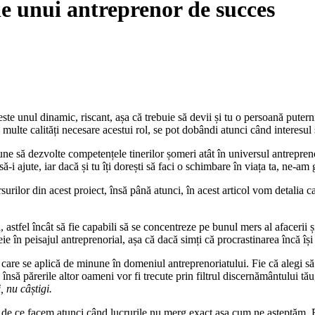
le unui antreprenor de succes
ste unul dinamic, riscant, așa că trebuie să devii și tu o persoană puter
 multe calități necesare acestui rol, se pot dobândi atunci când interesul 
ne să dezvolte competențele tinerilor șomeri atât în universul antreprenor
i ajute, iar dacă și tu îți dorești să faci o schimbare în viața ta, ne-am g
rilor din acest proiect, însă până atunci, în acest articol vom detalia c
 astfel încât să fie capabili să se concentreze pe bunul mers al afacerii 
e în peisajul antreprenorial, așa că dacă simți că procrastinarea încă își g
 care se aplică de minune în domeniul antreprenoriatului. Fie că alegi să 
, însă părerile altor oameni vor fi trecute prin filtrul discernământului tă
i, nu câștigi.
i de ce facem atunci când lucrurile nu merg exact așa cum ne așteptăm. Es