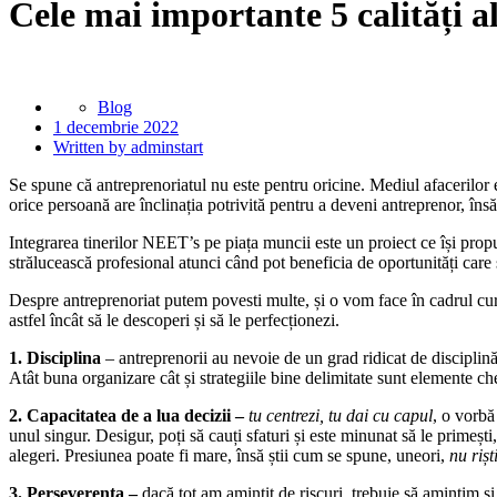
Cele mai importante 5 calități a
Blog
1 decembrie 2022
Written by adminstart
Se spune că antreprenoriatul nu este pentru oricine. Mediul afacerilor e
orice persoană are înclinația potrivită pentru a deveni antreprenor, însă
Integrarea tinerilor NEET’s pe piața muncii este un proiect ce își propu
strălucească profesional atunci când pot beneficia de oportunități care să-
Despre antreprenoriat putem povesti multe, și o vom face în cadrul cursu
astfel încât să le descoperi și să le perfecționezi.
1. Disciplina
– antreprenorii au nevoie de un grad ridicat de disciplină,
Atât buna organizare cât și strategiile bine delimitate sunt elemente chei
2. Capacitatea de a lua decizii –
tu centrezi, tu dai cu capul
, o vorbă
unul singur. Desigur, poți să cauți sfaturi și este minunat să le primești
alegeri. Presiunea poate fi mare, însă știi cum se spune, uneori,
nu rișt
3. Perseverența –
dacă tot am amintit de riscuri, trebuie să amintim ș