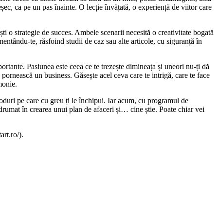
șec, ca pe un pas înainte. O lecție învățată, o experiență de viitor care
ti o strategie de succes. Ambele scenarii necesită o creativitate bogată
entându-te, răsfoind studii de caz sau alte articole, cu siguranță în
ortante. Pasiunea este ceea ce te trezește dimineața și uneori nu-ți dă
pornească un business. Găsește acel ceva care te intrigă, care te face
monie.
moduri pe care cu greu ți le închipui. Iar acum, cu programul de
ndrumat în crearea unui plan de afaceri și… cine știe. Poate chiar vei
art.ro/).