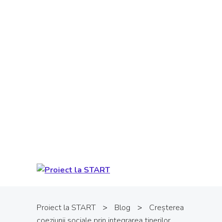
Proiect cofinanţat din Fondul Social
European prin Programul Operaţional
Capital Uman. Conţinutul acestui material
nu reprezintă în mod obligatoriu poziţia
oficială a Uniunii Europene sau a Guvernului
României. Pentru informații detaliate
despre celelate programe cofinanțate de
Uniunea Europeană, vă invităm să vizitați
www.fonduri-ue.ro
.
Proiect la START
>
Blog
>
Creșterea
coeziunii sociale prin integrarea tinerilor