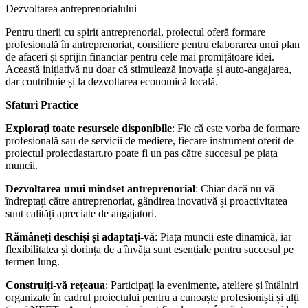
Dezvoltarea antreprenorialului
Pentru tinerii cu spirit antreprenorial, proiectul oferă formare
profesională în antreprenoriat, consiliere pentru elaborarea unui plan
de afaceri și sprijin financiar pentru cele mai promițătoare idei.
Această inițiativă nu doar că stimulează inovația și auto-angajarea,
dar contribuie și la dezvoltarea economică locală.
Sfaturi Practice
Explorați toate resursele disponibile
: Fie că este vorba de formare
profesională sau de servicii de mediere, fiecare instrument oferit de
proiectul proiectlastart.ro poate fi un pas către succesul pe piața
muncii.
Dezvoltarea unui mindset antreprenorial
: Chiar dacă nu vă
îndreptați către antreprenoriat, gândirea inovativă și proactivitatea
sunt calități apreciate de angajatori.
Rămâneți deschiși și adaptați-vă
: Piața muncii este dinamică, iar
flexibilitatea și dorința de a învăța sunt esențiale pentru succesul pe
termen lung.
Construiți-vă rețeaua
: Participați la evenimente, ateliere și întâlniri
organizate în cadrul proiectului pentru a cunoaște profesioniști și alți