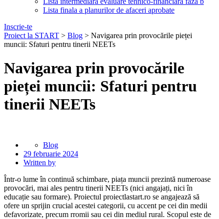
Lista intermediara evaluare tehnico-financiara faza b
Lista finala a planurilor de afaceri aprobate
Inscrie-te
Proiect la START
>
Blog
>
Navigarea prin provocările pieței
muncii: Sfaturi pentru tinerii NEETs
Navigarea prin provocările
pieței muncii: Sfaturi pentru
tinerii NEETs
Blog
29 februarie 2024
Written by
Într-o lume în continuă schimbare, piața muncii prezintă numeroase
provocări, mai ales pentru tinerii NEETs (nici angajați, nici în
educație sau formare). Proiectul proiectlastart.ro se angajează să
ofere un sprijin crucial acestei categorii, cu accent pe cei din medii
defavorizate, precum rromii sau cei din mediul rural. Scopul este de