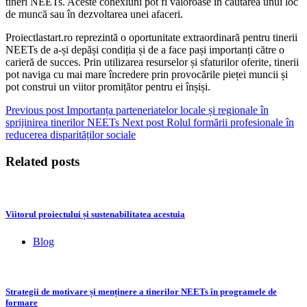
tineri NEETs. Aceste conexiuni pot fi valoroase în căutarea unui loc
de muncă sau în dezvoltarea unei afaceri.
Proiectlastart.ro reprezintă o oportunitate extraordinară pentru tinerii
NEETs de a-și depăși condiția și de a face pași importanți către o
carieră de succes. Prin utilizarea resurselor și sfaturilor oferite, tinerii
pot naviga cu mai mare încredere prin provocările pieței muncii și
pot construi un viitor promițător pentru ei înșiși.
Previous post
Importanța parteneriatelor locale și regionale în
sprijinirea tinerilor NEETs
Next post
Rolul formării profesionale în
reducerea disparităților sociale
Related posts
Viitorul proiectului și sustenabilitatea acestuia
Blog
Strategii de motivare și menținere a tinerilor NEETs în programele de
formare