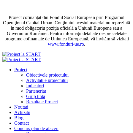
Proiect cofinanţat din Fondul Social European prin Programul
Operaţional Capital Uman. Conţinutul acestui material nu reprezintă
în mod obligatoriu poziţia oficială a Uniunii Europene sau a
Guvernului României. Pentru informații detaliate despre celelate
programe cofinanțate de Uniunea Europeană, vă invităm să vizitați
www.fonduri-ue.ro
.
Proiect
Obiectivele proiectului
Activitatile proiectului
Indicatori
Parteneriat
Grup tinta
Rezultate Proiect
Noutati
Achizitii
Blog
Contact
Concurs plan de afaceri