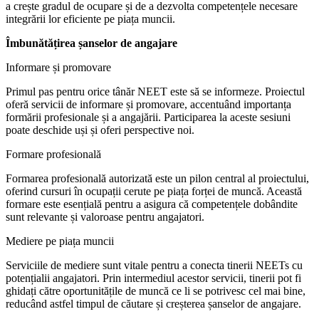
a crește gradul de ocupare și de a dezvolta competențele necesare
integrării lor eficiente pe piața muncii.
Îmbunătățirea șanselor de angajare
Informare și promovare
Primul pas pentru orice tânăr NEET este să se informeze. Proiectul
oferă servicii de informare și promovare, accentuând importanța
formării profesionale și a angajării. Participarea la aceste sesiuni
poate deschide uși și oferi perspective noi.
Formare profesională
Formarea profesională autorizată este un pilon central al proiectului,
oferind cursuri în ocupații cerute pe piața forței de muncă. Această
formare este esențială pentru a asigura că competențele dobândite
sunt relevante și valoroase pentru angajatori.
Mediere pe piața muncii
Serviciile de mediere sunt vitale pentru a conecta tinerii NEETs cu
potențialii angajatori. Prin intermediul acestor servicii, tinerii pot fi
ghidați către oportunitățile de muncă ce li se potrivesc cel mai bine,
reducând astfel timpul de căutare și creșterea șanselor de angajare.