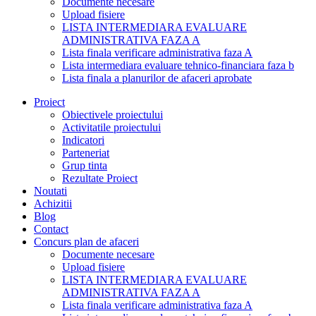
Documente necesare
Upload fisiere
LISTA INTERMEDIARA EVALUARE
ADMINISTRATIVA FAZA A
Lista finala verificare administrativa faza A
Lista intermediara evaluare tehnico-financiara faza b
Lista finala a planurilor de afaceri aprobate
Proiect
Obiectivele proiectului
Activitatile proiectului
Indicatori
Parteneriat
Grup tinta
Rezultate Proiect
Noutati
Achizitii
Blog
Contact
Concurs plan de afaceri
Documente necesare
Upload fisiere
LISTA INTERMEDIARA EVALUARE
ADMINISTRATIVA FAZA A
Lista finala verificare administrativa faza A