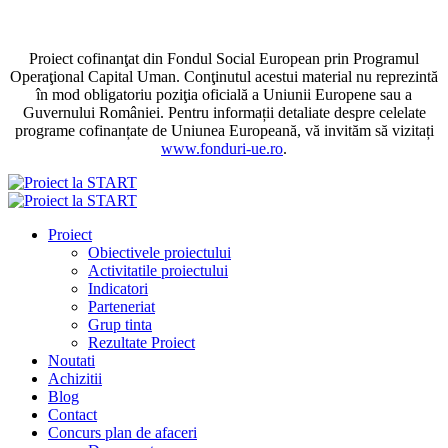
Proiect cofinanţat din Fondul Social European prin Programul
Operaţional Capital Uman. Conţinutul acestui material nu reprezintă
în mod obligatoriu poziţia oficială a Uniunii Europene sau a
Guvernului României. Pentru informații detaliate despre celelate
programe cofinanțate de Uniunea Europeană, vă invităm să vizitați
www.fonduri-ue.ro
.
Proiect
Obiectivele proiectului
Activitatile proiectului
Indicatori
Parteneriat
Grup tinta
Rezultate Proiect
Noutati
Achizitii
Blog
Contact
Concurs plan de afaceri