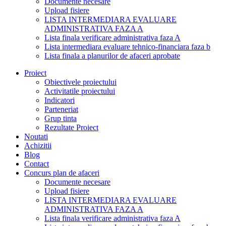
Documente necesare
Upload fisiere
LISTA INTERMEDIARA EVALUARE
ADMINISTRATIVA FAZA A
Lista finala verificare administrativa faza A
Lista intermediara evaluare tehnico-financiara faza b
Lista finala a planurilor de afaceri aprobate
Proiect
Obiectivele proiectului
Activitatile proiectului
Indicatori
Parteneriat
Grup tinta
Rezultate Proiect
Noutati
Achizitii
Blog
Contact
Concurs plan de afaceri
Documente necesare
Upload fisiere
LISTA INTERMEDIARA EVALUARE
ADMINISTRATIVA FAZA A
Lista finala verificare administrativa faza A