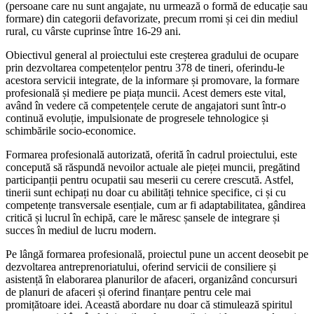
(persoane care nu sunt angajate, nu urmează o formă de educație sau
formare) din categorii defavorizate, precum rromi și cei din mediul
rural, cu vârste cuprinse între 16-29 ani.
Obiectivul general al proiectului este creșterea gradului de ocupare
prin dezvoltarea competențelor pentru 378 de tineri, oferindu-le
acestora servicii integrate, de la informare și promovare, la formare
profesională și mediere pe piața muncii. Acest demers este vital,
având în vedere că competențele cerute de angajatori sunt într-o
continuă evoluție, impulsionate de progresele tehnologice și
schimbările socio-economice.
Formarea profesională autorizată, oferită în cadrul proiectului, este
concepută să răspundă nevoilor actuale ale pieței muncii, pregătind
participanții pentru ocupatii sau meserii cu cerere crescută. Astfel,
tinerii sunt echipați nu doar cu abilități tehnice specifice, ci și cu
competențe transversale esențiale, cum ar fi adaptabilitatea, gândirea
critică și lucrul în echipă, care le măresc șansele de integrare și
succes în mediul de lucru modern.
Pe lângă formarea profesională, proiectul pune un accent deosebit pe
dezvoltarea antreprenoriatului, oferind servicii de consiliere și
asistență în elaborarea planurilor de afaceri, organizând concursuri
de planuri de afaceri și oferind finanțare pentru cele mai
promițătoare idei. Această abordare nu doar că stimulează spiritul