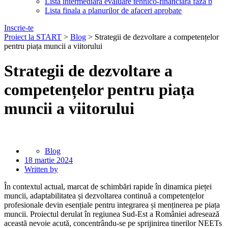
Lista intermediara evaluare tehnico-financiara faza b
Lista finala a planurilor de afaceri aprobate
Inscrie-te
Proiect la START
>
Blog
>
Strategii de dezvoltare a competențelor
pentru piața muncii a viitorului
Strategii de dezvoltare a
competențelor pentru piața
muncii a viitorului
Blog
18 martie 2024
Written by
În contextul actual, marcat de schimbări rapide în dinamica pieței
muncii, adaptabilitatea și dezvoltarea continuă a competențelor
profesionale devin esențiale pentru integrarea și menținerea pe piața
muncii. Proiectul derulat în regiunea Sud-Est a României adresează
această nevoie acută, concentrându-se pe sprijinirea tinerilor NEETs