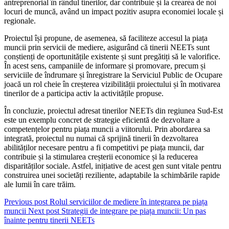
antreprenorial în rândul tinerilor, dar contribuie și la crearea de noi
locuri de muncă, având un impact pozitiv asupra economiei locale și
regionale.
Proiectul își propune, de asemenea, să faciliteze accesul la piața
muncii prin servicii de mediere, asigurând că tinerii NEETs sunt
conștienți de oportunitățile existente și sunt pregătiți să le valorifice.
În acest sens, campaniile de informare și promovare, precum și
serviciile de îndrumare și înregistrare la Serviciul Public de Ocupare
joacă un rol cheie în creșterea vizibilității proiectului și în motivarea
tinerilor de a participa activ la activitățile propuse.
În concluzie, proiectul adresat tinerilor NEETs din regiunea Sud-Est
este un exemplu concret de strategie eficientă de dezvoltare a
competențelor pentru piața muncii a viitorului. Prin abordarea sa
integrată, proiectul nu numai că sprijină tinerii în dezvoltarea
abilităților necesare pentru a fi competitivi pe piața muncii, dar
contribuie și la stimularea creșterii economice și la reducerea
disparităților sociale. Astfel, inițiative de acest gen sunt vitale pentru
construirea unei societăți reziliente, adaptabile la schimbările rapide
ale lumii în care trăim.
Previous post
Rolul serviciilor de mediere în integrarea pe piața
muncii
Next post
Strategii de integrare pe piața muncii: Un pas
înainte pentru tinerii NEETs