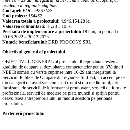
între 16 – 29 ani, înregistrați la Serviciul Public de Ocupare, cu
rezidența în regiunile eligibile.
Cod apel:
POCU/991/1/3/
Cod proiect:
154452
Valoarea totala a proiectului:
4,946,154.28 lei
Valoarea cofinantarii:
81,281. 10 lei
Perioada de implementare a proiectului:
18 luni, in perioada
30.06.2022 – 30.12.2023
Numele beneficiarului:
DRD PROCONS SRL
Obiectivul general al proiectului
OBIECTIVUL GENERAL al proiectului il reprezinta cresterea
gradului de ocupare si dezvoltarea competentelor pentru 378 tineri
NEETs someri cu varste cuprinse intre 16-29 ani inregistrati la
Serviciul Publice de Ocupare din regiunea Sud-Est, cu accent pe cei
din categorii defavorizate cum ar fi rromi si din mediu rural, prin
furnizarea de servicii de informare si promovare, servicii de formare
profesionala, servicii de mediere pe piata muncii si sprijin pentru
dezvoltarea antreprenorialului in randul acestora pe perioada
proiectului.
Partenerii proiectului