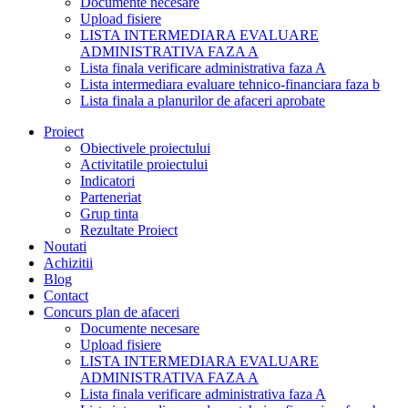
Documente necesare
Upload fisiere
LISTA INTERMEDIARA EVALUARE
ADMINISTRATIVA FAZA A
Lista finala verificare administrativa faza A
Lista intermediara evaluare tehnico-financiara faza b
Lista finala a planurilor de afaceri aprobate
Proiect
Obiectivele proiectului
Activitatile proiectului
Indicatori
Parteneriat
Grup tinta
Rezultate Proiect
Noutati
Achizitii
Blog
Contact
Concurs plan de afaceri
Documente necesare
Upload fisiere
LISTA INTERMEDIARA EVALUARE
ADMINISTRATIVA FAZA A
Lista finala verificare administrativa faza A