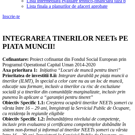
Lista intermediara evaluare tehnico-financiara faza b
Lista finala a planurilor de afaceri aprobate
Inscrie-te
INTEGRAREA TINERILOR NEETs PE
PIATA MUNCII!
Cofinantare:
Proiect cofinantat din Fondul Social European prin
Programul Operational Capital Uman 2014-2020
Axa
prioritara 1:
Inițiativa “Locuri de muncă pentru tineri”
Prioritatea de investitii
8.ii:
Integrare durabilă pe piața muncii a
tinerilor (ILMT), în special a celor care nu au un loc de muncă,
educație sau formare, inclusiv a tinerilor cu risc de excluziune
socială și a tinerilor din comunitățile marginalizate, inclusiv prin
punerea în aplicare a “garanției pentru tineret”
Obiectiv Specific 1.1:
Creșterea ocupării tinerilor NEETs șomeri cu
vârsta între 16 – 29 ani, înregistrați la Serviciul Public de Ocupare,
cu rezidența în regiunile eligibile
Obiectiv Specific 1.2:
Îmbunătățirea nivelului de competențe,
inclusiv prin evaluarea și certificarea competențelor dobândite în
sistem non-formal și informal al tinerilor NEETs șomeri cu vârsta