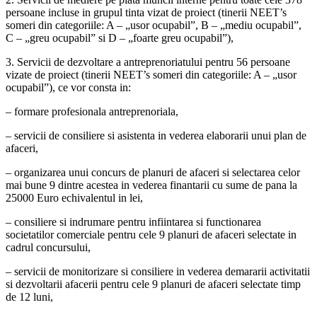
persoane incluse in grupul tinta vizat de proiect (tinerii NEET’s
someri din categoriile: A – „usor ocupabil”, B – „mediu ocupabil”,
C – „greu ocupabil” si D – „foarte greu ocupabil”),
3. Servicii de dezvoltare a antreprenoriatului pentru 56 persoane
vizate de proiect (tinerii NEET’s someri din categoriile: A – „usor
ocupabil”), ce vor consta in:
– formare profesionala antreprenoriala,
– servicii de consiliere si asistenta in vederea elaborarii unui plan de
afaceri,
– organizarea unui concurs de planuri de afaceri si selectarea celor
mai bune 9 dintre acestea in vederea finantarii cu sume de pana la
25000 Euro echivalentul in lei,
– consiliere si indrumare pentru infiintarea si functionarea
societatilor comerciale pentru cele 9 planuri de afaceri selectate in
cadrul concursului,
– servicii de monitorizare si consiliere in vederea demararii activitatii
si dezvoltarii afacerii pentru cele 9 planuri de afaceri selectate timp
de 12 luni,