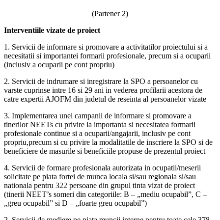
(Partener 2)
Interventiile vizate de proiect
1. Servicii de informare si promovare a activitatilor proiectului si a
necesitatii si importantei formarii profesionale, precum si a ocuparii
(inclusiv a ocuparii pe cont propriu)
2. Servicii de indrumare si inregistrare la SPO a persoanelor cu
varste cuprinse intre 16 si 29 ani in vederea profilarii acestora de
catre expertii AJOFM din judetul de reseinta al persoanelor vizate
3. Implementarea unei campanii de informare si promovare a
tinerilor NEETs cu privire la importanta si necesitatea formarii
profesionale continue si a ocuparii/angajarii, inclusiv pe cont
propriu,precum si cu privire la modalitatile de inscriere la SPO si de
beneficiere de masurile si beneficiile propuse de prezentul proiect
4. Servicii de formare profesionala autorizata in ocupatii/meserii
solicitate pe piata fortei de munca locala si/sau regionala si/sau
nationala pentru 322 persoane din grupul tinta vizat de proiect
(tinerii NEET’s someri din categoriile: B – „mediu ocupabil”, C –
„greu ocupabil” si D – „foarte greu ocupabil”)
2. Servicii de mediere pe piata muncii interne pentru toate cele 378