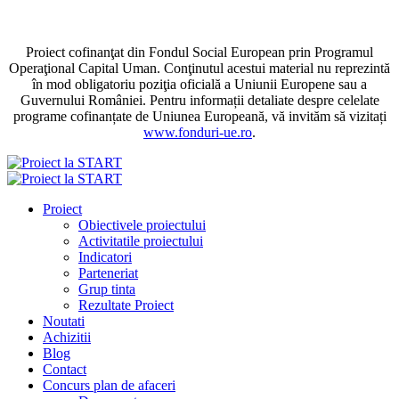
Proiect cofinanţat din Fondul Social European prin Programul
Operaţional Capital Uman. Conţinutul acestui material nu reprezintă
în mod obligatoriu poziţia oficială a Uniunii Europene sau a
Guvernului României. Pentru informații detaliate despre celelate
programe cofinanțate de Uniunea Europeană, vă invităm să vizitați
www.fonduri-ue.ro
.
Proiect
Obiectivele proiectului
Activitatile proiectului
Indicatori
Parteneriat
Grup tinta
Rezultate Proiect
Noutati
Achizitii
Blog
Contact
Concurs plan de afaceri