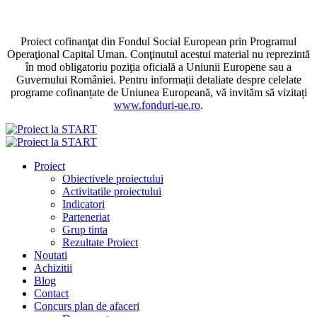
Proiect cofinanţat din Fondul Social European prin Programul
Operaţional Capital Uman. Conţinutul acestui material nu reprezintă
în mod obligatoriu poziţia oficială a Uniunii Europene sau a
Guvernului României. Pentru informații detaliate despre celelate
programe cofinanțate de Uniunea Europeană, vă invităm să vizitați
www.fonduri-ue.ro
.
Proiect
Obiectivele proiectului
Activitatile proiectului
Indicatori
Parteneriat
Grup tinta
Rezultate Proiect
Noutati
Achizitii
Blog
Contact
Concurs plan de afaceri