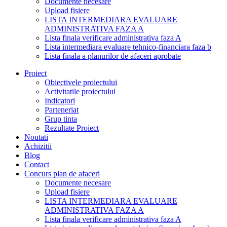
Documente necesare
Upload fisiere
LISTA INTERMEDIARA EVALUARE
ADMINISTRATIVA FAZA A
Lista finala verificare administrativa faza A
Lista intermediara evaluare tehnico-financiara faza b
Lista finala a planurilor de afaceri aprobate
Proiect
Obiectivele proiectului
Activitatile proiectului
Indicatori
Parteneriat
Grup tinta
Rezultate Proiect
Noutati
Achizitii
Blog
Contact
Concurs plan de afaceri
Documente necesare
Upload fisiere
LISTA INTERMEDIARA EVALUARE
ADMINISTRATIVA FAZA A
Lista finala verificare administrativa faza A