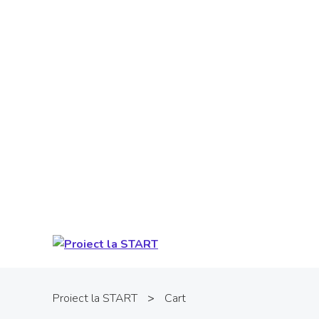
Proiect cofinanţat din Fondul Social
European prin Programul Operaţional
Capital Uman. Conţinutul acestui material
nu reprezintă în mod obligatoriu poziţia
oficială a Uniunii Europene sau a Guvernului
României. Pentru informații detaliate
despre celelate programe cofinanțate de
Uniunea Europeană, vă invităm să vizitați
www.fonduri-ue.ro
.
Proiect la START
>
Cart