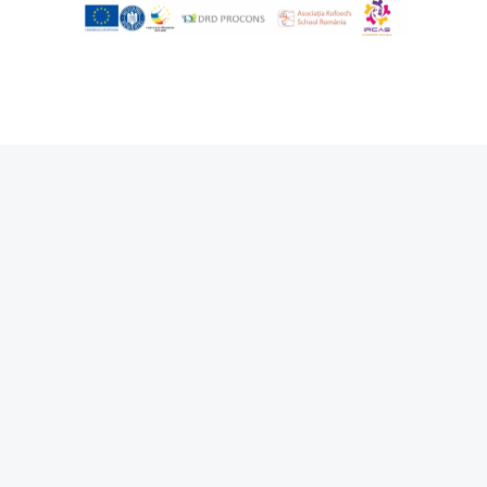
Proiect la START
>
First Aid for
Children