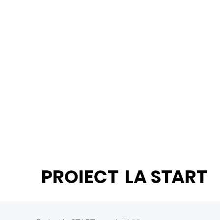
Proiect cofinanţat din Fondul Social
European prin Programul Operaţional
Capital Uman. Conţinutul acestui material
nu reprezintă în mod obligatoriu poziţia
oficială a Uniunii Europene sau a Guvernului
României. Pentru informații detaliate
despre celelate programe cofinanțate de
Uniunea Europeană, vă invităm să vizitați
www.fonduri-ue.ro
.