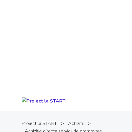
Proiect cofinanţat din Fondul Social
European prin Programul Operaţional
Capital Uman. Conţinutul acestui material
nu reprezintă în mod obligatoriu poziţia
oficială a Uniunii Europene sau a Guvernului
României. Pentru informații detaliate
despre celelate programe cofinanțate de
Uniunea Europeană, vă invităm să vizitați
www.fonduri-ue.ro
.
Proiect la START
>
Achizitii
>
Achiziție directa servicii de promovare