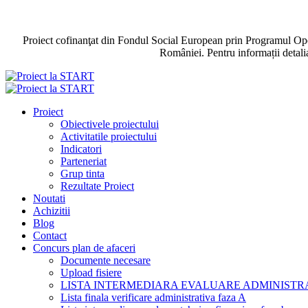
Proiect cofinanţat din Fondul Social European prin Programul Ope
României. Pentru informații detali
Proiect
Obiectivele proiectului
Activitatile proiectului
Indicatori
Parteneriat
Grup tinta
Rezultate Proiect
Noutati
Achizitii
Blog
Contact
Concurs plan de afaceri
Documente necesare
Upload fisiere
LISTA INTERMEDIARA EVALUARE ADMINISTRA
Lista finala verificare administrativa faza A