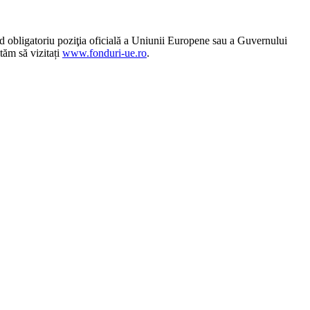
 obligatoriu poziţia oficială a Uniunii Europene sau a Guvernului
tăm să vizitați
www.fonduri-ue.ro
.