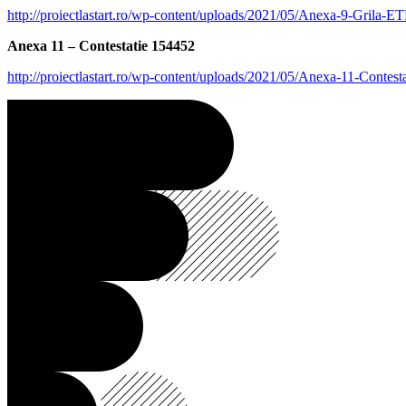
http://proiectlastart.ro/wp-content/uploads/2021/05/Anexa-9-Grila-
Anexa 11 – Contestatie 154452
http://proiectlastart.ro/wp-content/uploads/2021/05/Anexa-11-Contes