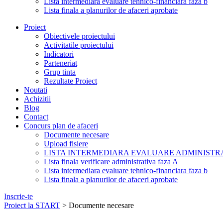
Lista intermediara evaluare tehnico-financiara faza b
Lista finala a planurilor de afaceri aprobate
Proiect
Obiectivele proiectului
Activitatile proiectului
Indicatori
Parteneriat
Grup tinta
Rezultate Proiect
Noutati
Achizitii
Blog
Contact
Concurs plan de afaceri
Documente necesare
Upload fisiere
LISTA INTERMEDIARA EVALUARE ADMINISTRA
Lista finala verificare administrativa faza A
Lista intermediara evaluare tehnico-financiara faza b
Lista finala a planurilor de afaceri aprobate
Inscrie-te
Proiect la START
>
Documente necesare