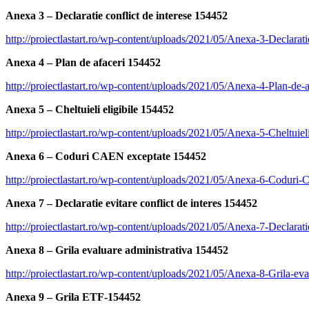
Anexa 3 – Declaratie conflict de interese 154452
http://proiectlastart.ro/wp-content/uploads/2021/05/Anexa-3-Declarat
Anexa 4 – Plan de afaceri 154452
http://proiectlastart.ro/wp-content/uploads/2021/05/Anexa-4-Plan-de
Anexa 5 – Cheltuieli eligibile 154452
http://proiectlastart.ro/wp-content/uploads/2021/05/Anexa-5-Cheltuiel
Anexa 6 – Coduri CAEN exceptate 154452
http://proiectlastart.ro/wp-content/uploads/2021/05/Anexa-6-Codur
Anexa 7 – Declaratie evitare conflict de interes 154452
http://proiectlastart.ro/wp-content/uploads/2021/05/Anexa-7-Declarati
Anexa 8 – Grila evaluare administrativa 154452
http://proiectlastart.ro/wp-content/uploads/2021/05/Anexa-8-Grila-ev
Anexa 9 – Grila ETF-154452