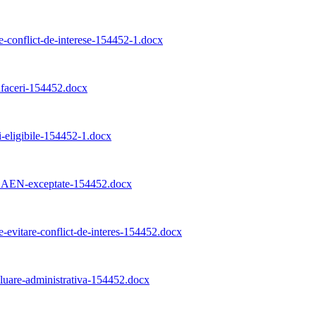
ie-conflict-de-interese-154452-1.docx
-afaceri-154452.docx
i-eligibile-154452-1.docx
i-CAEN-exceptate-154452.docx
e-evitare-conflict-de-interes-154452.docx
aluare-administrativa-154452.docx