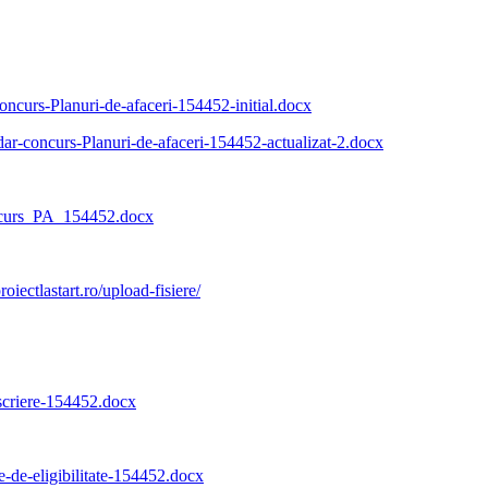
concurs-Planuri-de-afaceri-154452-initial.docx
ndar-concurs-Planuri-de-afaceri-154452-actualizat-2.docx
oncurs_PA_154452.docx
proiectlastart.ro/upload-fisiere/
nscriere-154452.docx
e-de-eligibilitate-154452.docx