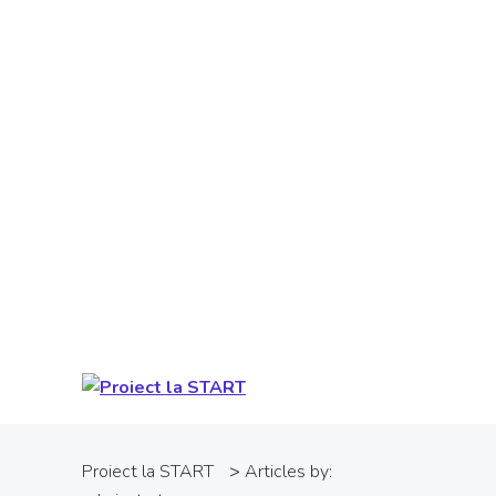
Proiect cofinanţat din Fondul Social
European prin Programul Operaţional
Capital Uman. Conţinutul acestui material
nu reprezintă în mod obligatoriu poziţia
oficială a Uniunii Europene sau a Guvernului
României. Pentru informații detaliate
despre celelate programe cofinanțate de
Uniunea Europeană, vă invităm să vizitați
www.fonduri-ue.ro
.
Proiect la START
>
Articles by: