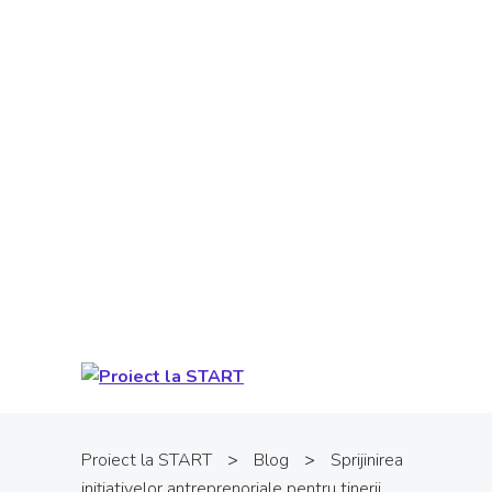
Proiect cofinanţat din Fondul Social
European prin Programul Operaţional
Capital Uman. Conţinutul acestui material
nu reprezintă în mod obligatoriu poziţia
oficială a Uniunii Europene sau a Guvernului
României. Pentru informații detaliate
despre celelate programe cofinanțate de
Uniunea Europeană, vă invităm să vizitați
www.fonduri-ue.ro
.
Proiect la START
>
Blog
>
Sprijinirea
inițiativelor antreprenoriale pentru tinerii