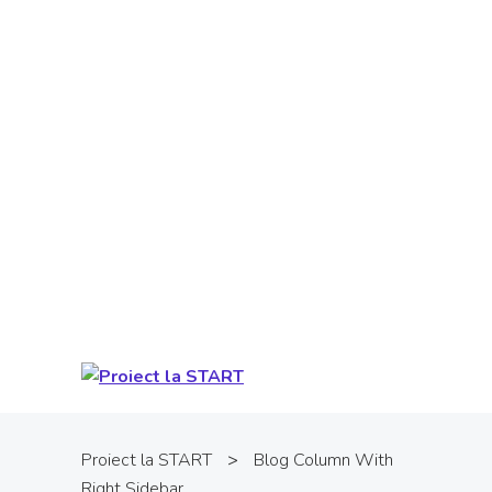
Proiect cofinanţat din Fondul Social
European prin Programul Operaţional
Capital Uman. Conţinutul acestui material
nu reprezintă în mod obligatoriu poziţia
oficială a Uniunii Europene sau a Guvernului
României. Pentru informații detaliate
despre celelate programe cofinanțate de
Uniunea Europeană, vă invităm să vizitați
www.fonduri-ue.ro
.
Proiect la START
>
Blog Column With
Right Sidebar