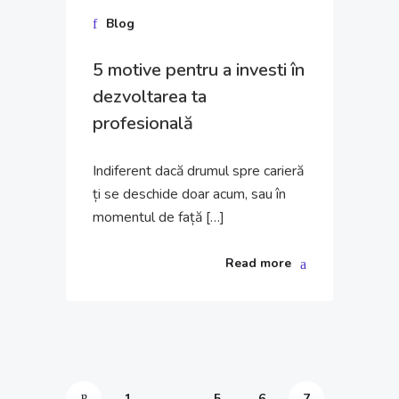
22 ian.
Blog
2023
5 motive pentru a investi în
dezvoltarea ta
profesională
Indiferent dacă drumul spre carieră
ți se deschide doar acum, sau în
momentul de față […]
Read more
1
…
5
6
7