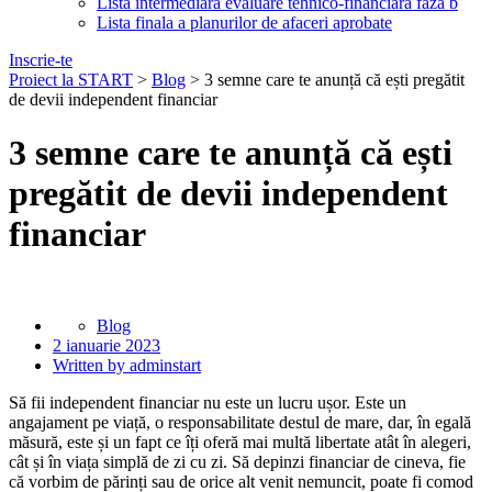
Lista intermediara evaluare tehnico-financiara faza b
Lista finala a planurilor de afaceri aprobate
Inscrie-te
Proiect la START
>
Blog
>
3 semne care te anunță că ești pregătit
de devii independent financiar
3 semne care te anunță că ești
pregătit de devii independent
financiar
Blog
2 ianuarie 2023
Written by adminstart
Să fii independent financiar nu este un lucru ușor. Este un
angajament pe viață, o responsabilitate destul de mare, dar, în egală
măsură, este și un fapt ce îți oferă mai multă libertate atât în alegeri,
cât și în viața simplă de zi cu zi. Să depinzi financiar de cineva, fie
că vorbim de părinți sau de orice alt venit nemuncit, poate fi comod