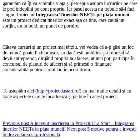
garantăm că îți va schimba viața și percepția asupra lucrurilor pe care
le poți îndeplini pe cont propriu. Iar pasul acesta nu trebuie să-l faci
singur. Proiectul
Integrarea Tinerilor NEETs pe piața muncii
este un proiect dedicat tinerilor exact așa ca tine, care caută un
sprijin, un imbold, un punct de pornire.
Câteva cursuri și un proiect mai târziu, vei vedea că a-ți găsi un loc
de muncă poate fi chiar ușor, iar dacă ești ambițios și-ți dorești să
devii antreprenor, dirijând propria ta afacere, atunci poți participa în
concursul de planuri de afaceri și să primești o finanțare
considerabilă pentru startul tău în acest drum.
Te așteptăm aici (
http://proiectlastart.ro/
) cu mai multe detalii și cu
toate aspectele care te încadrează și pe tine în acest proiect.
Previous post
A inceput inscrierea in Proiectul La Start – Integrarea
tinerilor NEETs in piata muncii!
Next post
5 motive pentru a investi
în dezvoltarea ta profesională