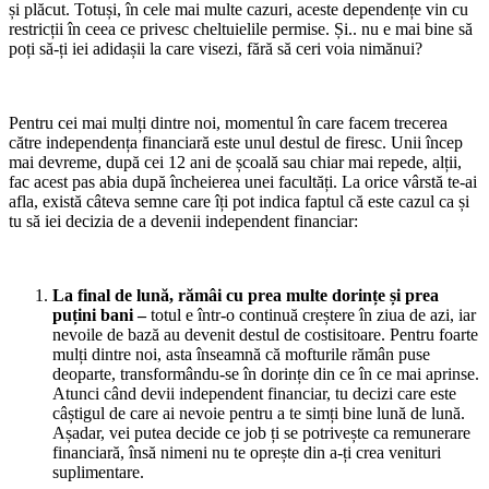
și plăcut. Totuși, în cele mai multe cazuri, aceste dependențe vin cu
restricții în ceea ce privesc cheltuielile permise. Și.. nu e mai bine să
poți să-ți iei adidașii la care visezi, fără să ceri voia nimănui?
Pentru cei mai mulți dintre noi, momentul în care facem trecerea
către independența financiară este unul destul de firesc. Unii încep
mai devreme, după cei 12 ani de școală sau chiar mai repede, alții,
fac acest pas abia după încheierea unei facultăți. La orice vârstă te-ai
afla, există câteva semne care îți pot indica faptul că este cazul ca și
tu să iei decizia de a devenii independent financiar:
La final de lună, rămâi cu prea multe dorințe și prea
puțini bani –
totul e într-o continuă creștere în ziua de azi, iar
nevoile de bază au devenit destul de costisitoare. Pentru foarte
mulți dintre noi, asta înseamnă că mofturile rămân puse
deoparte, transformându-se în dorințe din ce în ce mai aprinse.
Atunci când devii independent financiar, tu decizi care este
câștigul de care ai nevoie pentru a te simți bine lună de lună.
Așadar, vei putea decide ce job ți se potrivește ca remunerare
financiară, însă nimeni nu te oprește din a-ți crea venituri
suplimentare.