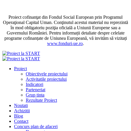
Proiect cofinanţat din Fondul Social European prin Programul
Operaţional Capital Uman. Conţinutul acestui material nu reprezintă
în mod obligatoriu poziţia oficială a Uniunii Europene sau a
Guvernului României. Pentru informații detaliate despre celelate
programe cofinanțate de Uniunea Europeană, vă invităm să vizitați
www.fonduri-ue.ro
.
Proiect
Obiectivele proiectului
Activitatile proiectului
Indicatori
Parteneriat
Grup tinta
Rezultate Proiect
Noutati
Achizitii
Blog
Contact
Concurs plan de afaceri