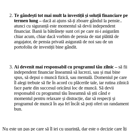
Te gândești tot mai mult la investiții și soluții financiare pe
termen lung –
dacă ai ajuns să-ți zboare gândul la pensie..
atunci cu siguranță este momentul să devii independent
financiar. Banii la bătrânețe sunt cei pe care ni-i asigurăm
chiar acum, chiar dacă vorbim de pensia de stat plătită de
angajator, de pensia privată asigurată de noi sau de un
portofoliu de investiții bine gândit.
Ai devenit mai responsabil cu programul tău zilnic –
să fii
independent financiar înseamnă să lucrezi, sau și mai bine
spus, să depui o muncă fizică, sau mentală. Domeniul pe care
îl alegi trebuie să fie în acord cu plăcerile tale, iar rutina zilnică
face parte din succesul oricărui loc de muncă. Să devii
responsabil cu programul tău înseamnă să știi când e
momentul pentru relaxare și distracție, dar să respecți și
programul de muncă în așa fel încât să poți oferi un randament
bun.
Nu este un pas pe care să îl iei cu ușurință, dar este o decizie care îți