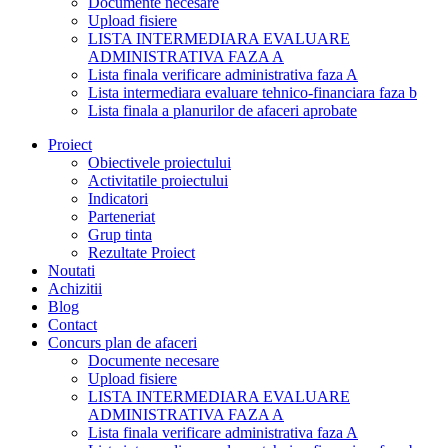
Documente necesare
Upload fisiere
LISTA INTERMEDIARA EVALUARE
ADMINISTRATIVA FAZA A
Lista finala verificare administrativa faza A
Lista intermediara evaluare tehnico-financiara faza b
Lista finala a planurilor de afaceri aprobate
Proiect
Obiectivele proiectului
Activitatile proiectului
Indicatori
Parteneriat
Grup tinta
Rezultate Proiect
Noutati
Achizitii
Blog
Contact
Concurs plan de afaceri
Documente necesare
Upload fisiere
LISTA INTERMEDIARA EVALUARE
ADMINISTRATIVA FAZA A
Lista finala verificare administrativa faza A